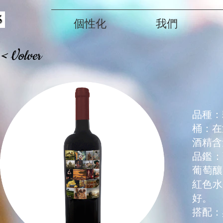
個性化
我們
< Volver
品種：
桶：在
酒精含量：
品鑑：
葡萄釀
紅色水
好。
搭配：