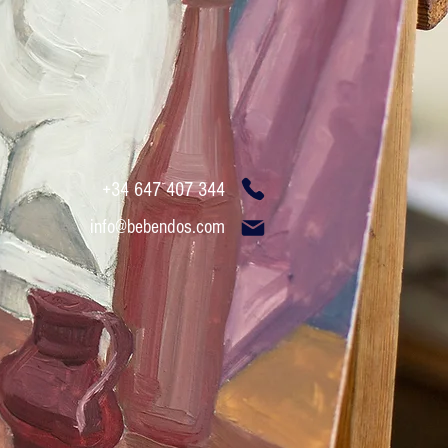
+34 647 407 3
44
info@be
bendos.com